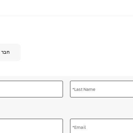
חבר 
*Last Name
*Email