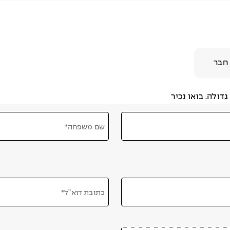
חבר
דולה. בואו נכיר
שם משפחה*
כתובת דוא”ל*